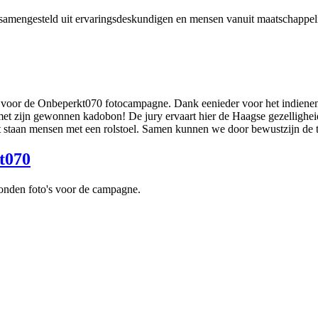
s samengesteld uit ervaringsdeskundigen en mensen vanuit maatschappeli
oor de Onbeperkt070 fotocampagne. Dank eenieder voor het indienen. E
 met zijn gewonnen kadobon! De jury ervaart hier de Haagse gezelligheid
 Laat staan mensen met een rolstoel. Samen kunnen we door bewustzijn d
t070
zonden foto's voor de campagne.